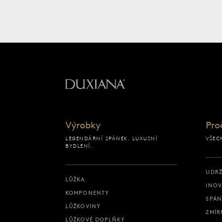
Zpět na výchozí strán
Výrobky
Pro
LEGENDÁRNÍ SPÁNEK. LUXUSNÍ
VŠEC
BYDLENÍ.
UDRŽ
LŮŽKA
INOV
KOMPONENTY
SPÁN
LŮŽKOVINY
ZMÍR
LŮŽKOVÉ DOPLŇKY