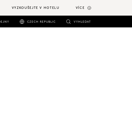
VYZKOUŠEJTE V HOTELU
VÍCE
DEJNY
CZECH REPUBLIC
VYHLEDAT