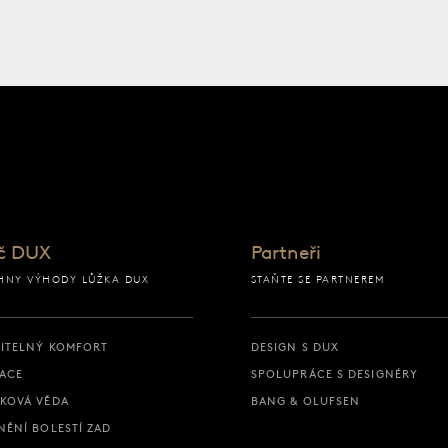
ku
č DUX
Partneři
HNY VÝHODY LŮŽKA DUX
STAŇTE SE PARTNEREM
ITELNÝ KOMFORT
DESIGN S DUX
ACE
SPOLUPRÁCE S DESIGNÉRY
KOVÁ VĚDA
BANG & OLUFSEN
NĚNÍ BOLESTÍ ZAD