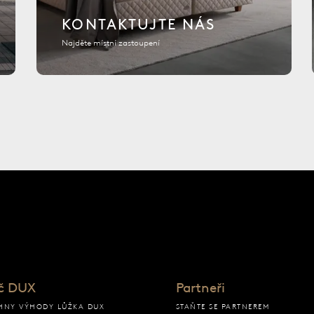
KONTAKTUJTE NÁS
Najděte místní zastoupení
ku
č DUX
Partneři
HNY VÝHODY LŮŽKA DUX
STAŇTE SE PARTNEREM