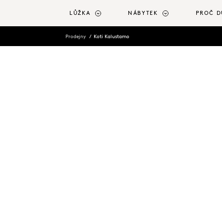
 na hlavní obsah
LŮŽKA
NÁBYTEK
PROČ D
Prodejny
Koti Kalustamo