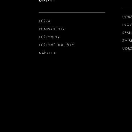
BYDLENÍ.
UDRŽ
LŮŽKA
INOV
KOMPONENTY
SPÁN
LŮŽKOVINY
ZMÍR
LŮŽKOVÉ DOPLŇKY
UDRŽ
NÁBYTEK