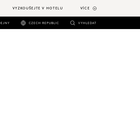
VYZKOUŠEJTE V HOTELU
VÍCE
DEJNY
CZECH REPUBLIC
VYHLEDAT