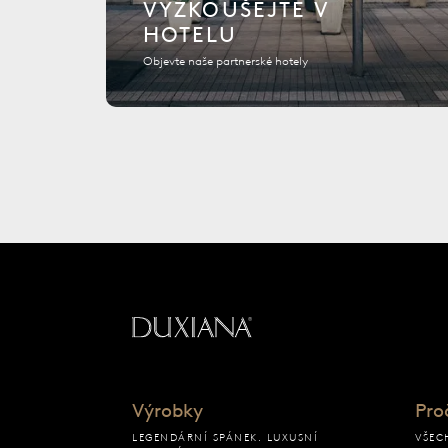
VYZKOUŠEJTE V
HOTELU
Objevte naše partnerské hotely
Zpět na výchozí strán
Výrobky
Pro
LEGENDÁRNÍ SPÁNEK. LUXUSNÍ
VŠEC