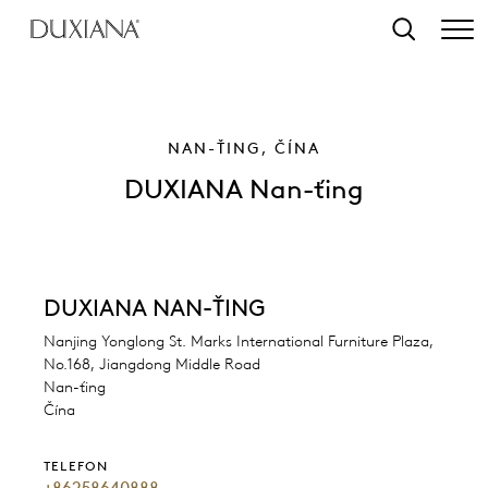
 na hlavní obsah
Vyhledat
NAN-ŤING, ČÍNA
DUXIANA Nan-ťing
DUXIANA NAN-ŤING
Nanjing Yonglong St. Marks International Furniture Plaza,
No.168, Jiangdong Middle Road
Nan-ťing
Čína
TELEFON