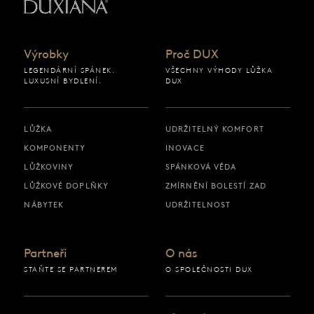
Zpět na výchozí stránku
Výrobky
Proč DUX
LEGENDÁRNÍ SPÁNEK.
VŠECHNY VÝHODY LŮŽKA
LUXUSNÍ BYDLENÍ.
DUX
LŮŽKA
UDRŽITELNÝ KOMFORT
KOMPONENTY
INOVACE
LŮŽKOVINY
SPÁNKOVÁ VĚDA
LŮŽKOVÉ DOPLŇKY
ZMÍRNĚNÍ BOLESTÍ ZAD
NÁBYTEK
UDRŽITELNOST
Partneři
O nás
STAŇTE SE PARTNEREM
O SPOLEČNOSTI DUX