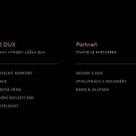
ku
č DUX
Partneři
HNY VÝHODY LŮŽKA DUX
STAŇTE SE PARTNEREM
ITELNÝ KOMFORT
DESIGN S DUX
ACE
SPOLUPRÁCE S DESIGNÉRY
KOVÁ VĚDA
BANG & OLUFSEN
NĚNÍ BOLESTÍ ZAD
ITELNOST