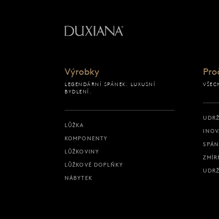
Zpět na výchozí strán
Výrobky
Pro
LEGENDÁRNÍ SPÁNEK. LUXUSNÍ
VŠEC
BYDLENÍ.
UDRŽ
LŮŽKA
INOV
KOMPONENTY
SPÁN
LŮŽKOVINY
ZMÍR
LŮŽKOVÉ DOPLŇKY
UDRŽ
NÁBYTEK