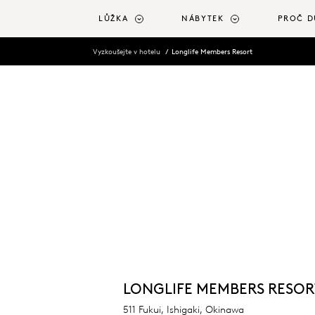
 na hlavní obsah
LŮŽKA
NÁBYTEK
PROČ D
Vyzkoušejte v hotelu
Longlife Members Resort
LONGLIFE MEMBERS RESOR
511 Fukui, Ishigaki, Okinawa