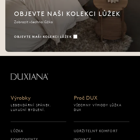
OBJEVTE NAŠI KOLEKCI LŮŽEK
Zobrazit všechna lůžka
OBJEVTE NAŠI KOLEKCI LŮŽEK
Zpět na výchozí stránku
Výrobky
Proč DUX
LEGENDÁRNÍ SPÁNEK.
VŠECHNY VÝHODY LŮŽKA
LUXUSNÍ BYDLENÍ.
DUX
LŮŽKA
UDRŽITELNÝ KOMFORT
KOMPONENTY
INOVACE