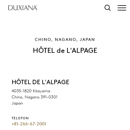
 na hlavní obsah
Vyhledat
CHINO, NAGANO, JAPAN
HÔTEL de L'ALPAGE
HÔTEL DE L'ALPAGE
4035-1820 Kitayama
Chino, Nagano 391-0301
Japan
TELEFON
+81-266-67-2001