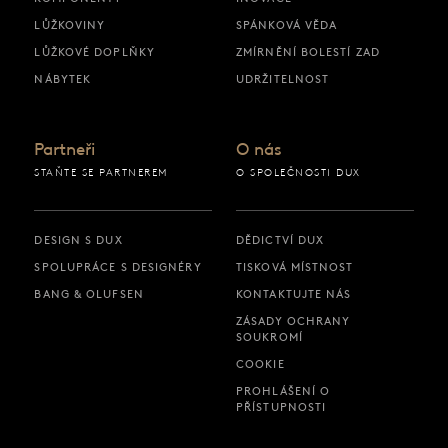
LŮŽKOVINY
SPÁNKOVÁ VĚDA
LŮŽKOVÉ DOPLŇKY
ZMÍRNĚNÍ BOLESTÍ ZAD
NÁBYTEK
UDRŽITELNOST
Partneři
O nás
STAŇTE SE PARTNEREM
O SPOLEČNOSTI DUX
DESIGN S DUX
DĚDICTVÍ DUX
SPOLUPRÁCE S DESIGNÉRY
TISKOVÁ MÍSTNOST
BANG & OLUFSEN
KONTAKTUJTE NÁS
ZÁSADY OCHRANY
SOUKROMÍ
COOKIE
PROHLÁŠENÍ O
PŘÍSTUPNOSTI