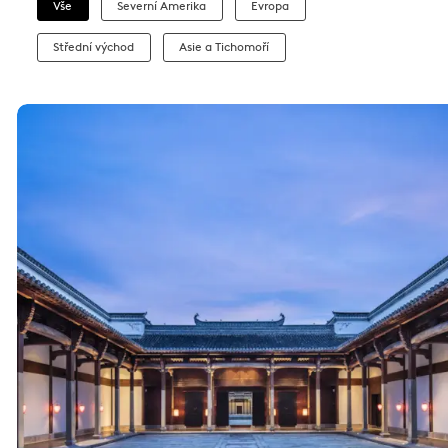
Vše
Severní Amerika
Evropa
Střední východ
Asie a Tichomoří