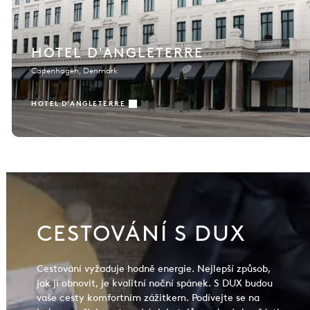
HOTEL D'ANGLETERRE
Copenhagen, Denmark
HOTEL D'ANGLETERRE
CESTOVÁNÍ S DUX
Cestování vyžaduje hodně energie. Nejlepší způsob,
jak ji obnovit, je kvalitní noční spánek. S DUX budou
vaše cesty komfortním zážitkem. Podívejte se na