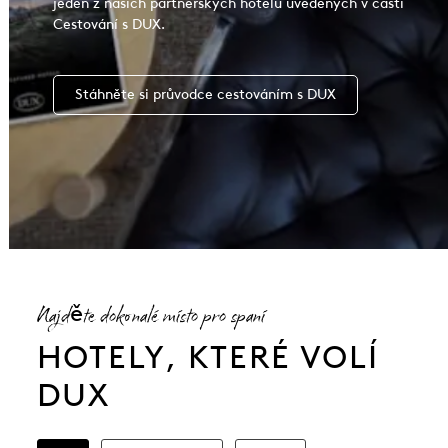
jeden z našich partnerských hotelů uvedených v části
Cestování s DUX.
Stáhněte si průvodce cestováním s DUX
Najděte dokonalé místo pro spaní
HOTELY, KTERÉ VOLÍ
DUX