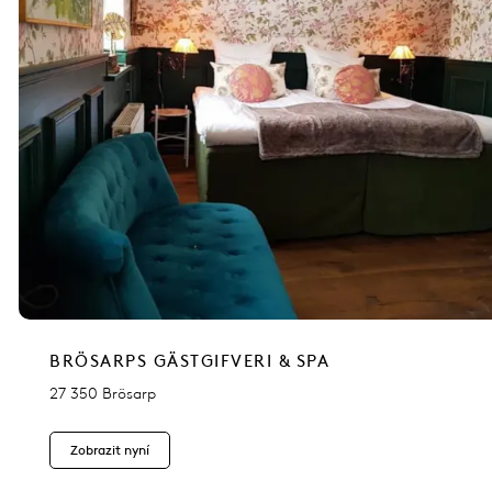
BRÖSARPS GÄSTGIFVERI & SPA
27 350 Brösarp
Zobrazit nyní