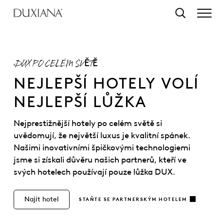
 na hlavní obsah
Vyhledat
DUX PO CELÉM SVĚTĚ
NEJLEPŠÍ HOTELY VOLÍ
NEJLEPŠÍ LŮŽKA
Nejprestižnější hotely po celém světě si
uvědomují, že největší luxus je kvalitní spánek.
Našimi inovativními špičkovými technologiemi
jsme si získali důvěru našich partnerů, kteří ve
svých hotelech používají pouze lůžka DUX.
Najít hotel
STAŇTE SE PARTNERSKÝM HOTELEM